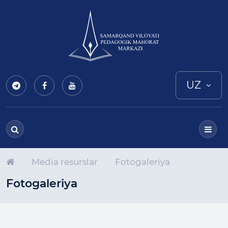
UZ
Media resurslar
Fotogaleriya
Fotogaleriya