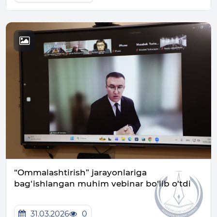
“Ommalashtirish” jarayonlariga
bag‘ishlangan muhim vebinar bo‘lib o‘tdi
31.03.2026
0