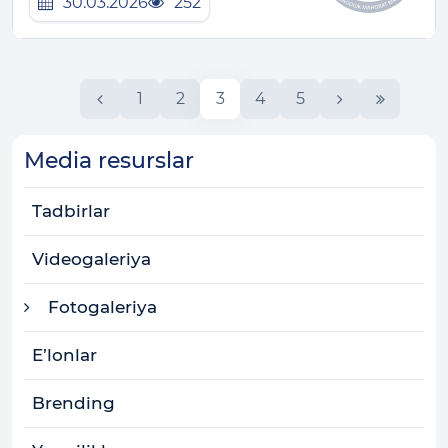
30.03.2026
252
1
2
3
4
5
Media resurslar
Tadbirlar
Videogaleriya
Fotogaleriya
E’lonlar
Brending