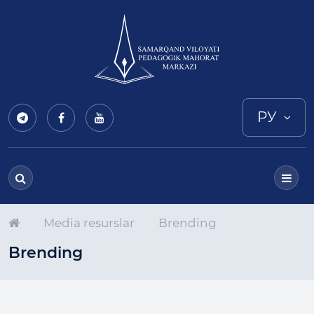
РУ
Media resurslar
Brending
Brending