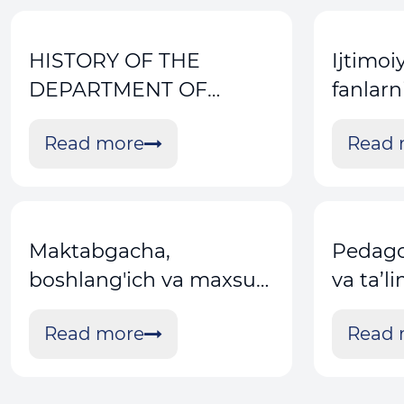
HISTORY OF THE
Ijtimoi
DEPARTMENT OF
fanlarni
METHODOLOGY OF
metodi
Read more
Read 
EXACT AND NATURAL
SCIENCES
Maktabgacha,
Pedago
boshlang'ich va maxsus
va ta’l
ta’lim metodikalari
kafedra
Read more
Read 
kafedrasi