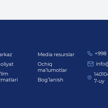
+998 
arkaz
Media resurslar
info
oliyat
Ochiq
ma’lumotlar
’lim
14010
zmatlari
Bogʻlanish
7-uy