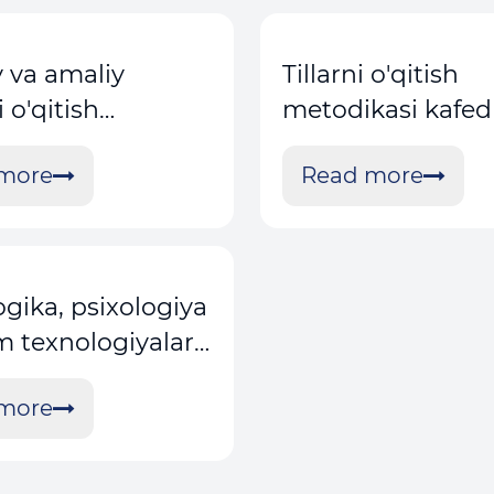
y va amaliy
Tillarni o'qitish
 o'qitish
metodikasi kafed
kasi kafedrasi
more
Read more
gika, psixologiya
im texnologiyalari
si
more