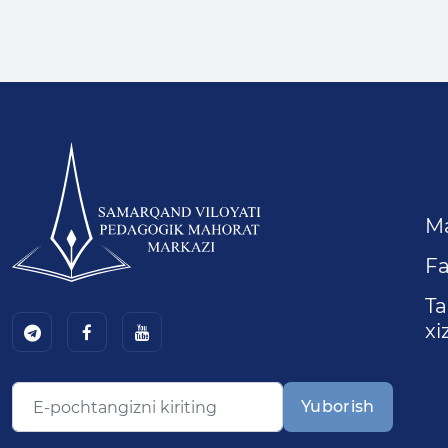
M
Fa
Ta
xi
Yuborish