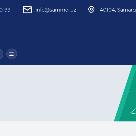
80-99
info@sammoi.uz
140104, Samarq