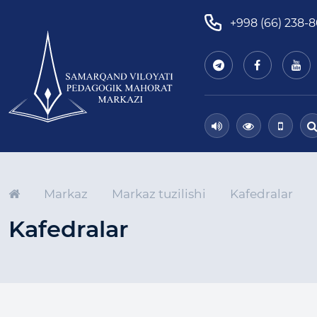
+998 (66) 238-
Markaz
Markaz tuzilishi
Kafedralar
Kafedralar