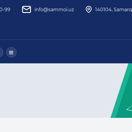
80-99
info@sammoi.uz
140104, Samarq