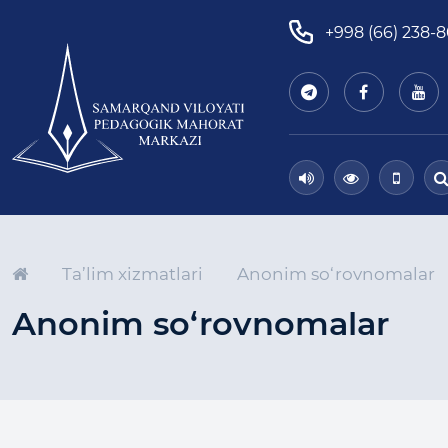
+998 (66) 238-
Ta’lim xizmatlari
Anonim so‘rovnomalar
Anonim so‘rovnomalar