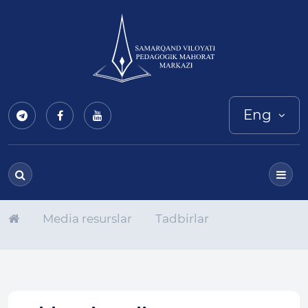
Eng
Media resurslar
Tadbirlar