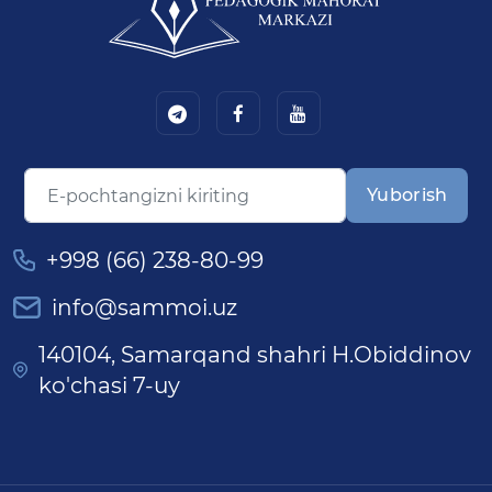
Yuborish
+998 (66) 238-80-99
info@sammoi.uz
140104, Samarqand shahri H.Obiddinov
ko'chasi 7-uy