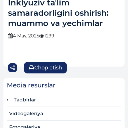
Inklyuziv taʼlim
samaradorligini oshirish:
muammo va yechimlar
4 May, 2025
1299
Chop etish
Media resurslar
Tadbirlar
Videogaleriya
Fotogaleriya