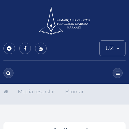
UZ
Media resurslar
E’lonlar