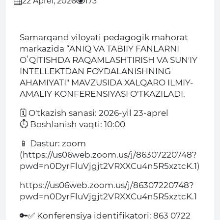
22 Aprel, 2026
173
Samarqand viloyati pedagogik mahorat
markazida “ANIQ VA TABIIY FANLARNI
OʻQITISHDA RAQAMLASHTIRISH VA SUNʼIY
INTELLEKTDAN FOYDALANISHNING
AHAMIYATI" MAVZUSIDA XALQARO ILMIY-
AMALIY KONFERENSIYASI O'TKAZILADI.
🗓 O'tkazish sanasi: 2026-yil 23-aprel
⏱ Boshlanish vaqti: 10:00
📱 Dastur: zoom
(https://us06web.zoom.us/j/86307220748?
pwd=n0DyrFluVjgjt2VRXXCu4n5R5xztcK.1)
https://us06web.zoom.us/j/86307220748?
pwd=n0DyrFluVjgjt2VRXXCu4n5R5xztcK.1
🔑✅ Konferensiya identifikatori: 863 0722