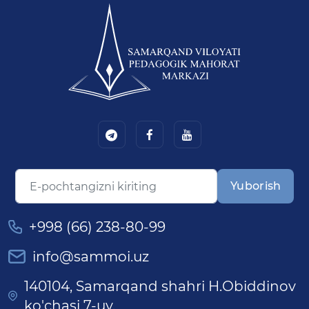
Yuborish
+998 (66) 238-80-99
info@sammoi.uz
140104, Samarqand shahri H.Obiddinov
ko'chasi 7-uy.