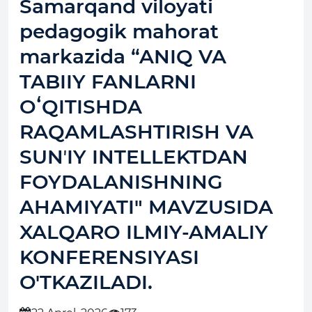
Samarqand viloyati
pedagogik mahorat
markazida “ANIQ VA
TABIIY FANLARNI
OʻQITISHDA
RAQAMLASHTIRISH VA
SUNʼIY INTELLEKTDAN
FOYDALANISHNING
AHAMIYATI" MAVZUSIDA
XALQARO ILMIY-AMALIY
KONFERENSIYASI
O'TKAZILADI.