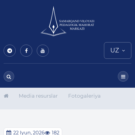
UZ
Media resurslar
Fotogaleriya
22 Iyun, 2026
182