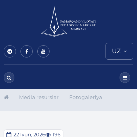
UZ
Media resurslar
Fotogaleriya
22 Iyun, 2026
196