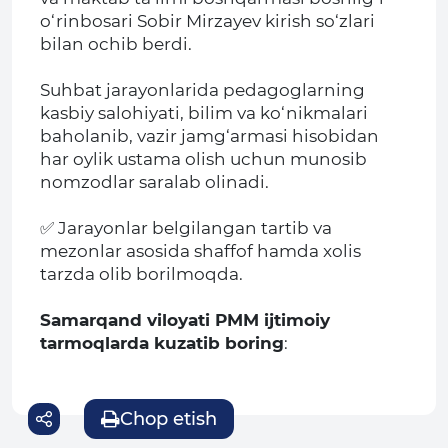
o‘rinbosari Sobir Mirzayev kirish so‘zlari
bilan ochib berdi.
Suhbat jarayonlarida pedagoglarning
kasbiy salohiyati, bilim va ko‘nikmalari
baholanib, vazir jamg‘armasi hisobidan
har oylik ustama olish uchun munosib
nomzodlar saralab olinadi.
✅ Jarayonlar belgilangan tartib va
mezonlar asosida shaffof hamda xolis
tarzda olib borilmoqda.
Samarqand viloyati PMM ijtimoiy
tarmoqlarda kuzatib boring
:
Chop etish