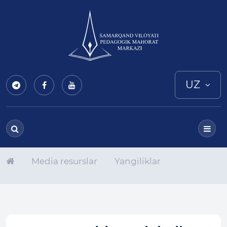
UZ
Media resurslar
Yangiliklar