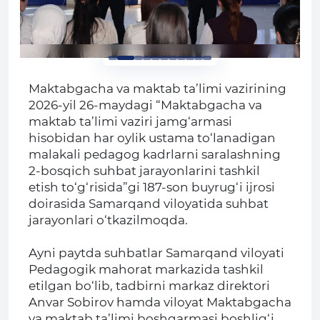
Maktabgacha va maktab ta’limi vazirining
2026-yil 26-maydagi “Maktabgacha va
maktab ta’limi vaziri jamg‘armasi
hisobidan har oylik ustama to‘lanadigan
malakali pedagog kadrlarni saralashning
2-bosqich suhbat jarayonlarini tashkil
etish to‘g‘risida”gi 187-son buyrug‘i ijrosi
doirasida Samarqand viloyatida suhbat
jarayonlari o‘tkazilmoqda.
Ayni paytda suhbatlar Samarqand viloyati
Pedagogik mahorat markazida tashkil
etilgan bo‘lib, tadbirni markaz direktori
Anvar Sobirov hamda viloyat Maktabgacha
va maktab ta’limi boshqarmasi boshlig‘i