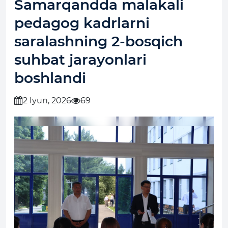
Samarqandda malakali
pedagog kadrlarni
saralashning 2-bosqich
suhbat jarayonlari
boshlandi
2 Iyun, 2026
69