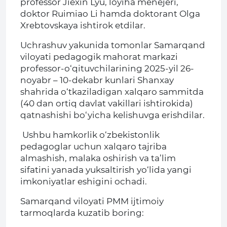
professor Jiexin Lyu, loyiha menejeri,
doktor Ruimiao Li hamda doktorant Olga
Xrebtovskaya ishtirok etdilar.
Uchrashuv yakunida tomonlar Samarqand
viloyati pedagogik mahorat markazi
professor-o‘qituvchilarining 2025-yil 26-
noyabr – 10-dekabr kunlari Shanxay
shahrida o‘tkaziladigan xalqaro sammitda
(40 dan ortiq davlat vakillari ishtirokida)
qatnashishi bo‘yicha kelishuvga erishdilar.
Ushbu hamkorlik o‘zbekistonlik
pedagoglar uchun xalqaro tajriba
almashish, malaka oshirish va ta’lim
sifatini yanada yuksaltirish yo‘lida yangi
imkoniyatlar eshigini ochadi.
Samarqand viloyati PMM ijtimoiy
tarmoqlarda kuzatib boring: