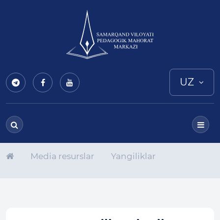
UZ
Media resurslar
Yangiliklar