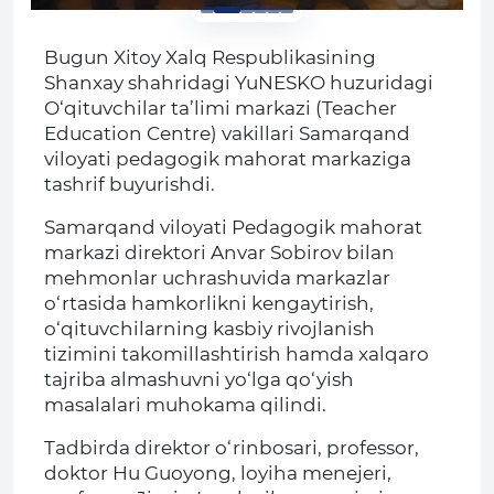
Bugun Xitoy Xalq Respublikasining
Shanxay shahridagi YuNESKO huzuridagi
O‘qituvchilar ta’limi markazi (Teacher
Education Centre) vakillari Samarqand
viloyati pedagogik mahorat markaziga
tashrif buyurishdi.
Samarqand viloyati Pedagogik mahorat
markazi direktori Anvar Sobirov bilan
mehmonlar uchrashuvida markazlar
o‘rtasida hamkorlikni kengaytirish,
o‘qituvchilarning kasbiy rivojlanish
tizimini takomillashtirish hamda xalqaro
tajriba almashuvni yo‘lga qo‘yish
masalalari muhokama qilindi.
Tadbirda direktor o‘rinbosari, professor,
doktor Hu Guoyong, loyiha menejeri,