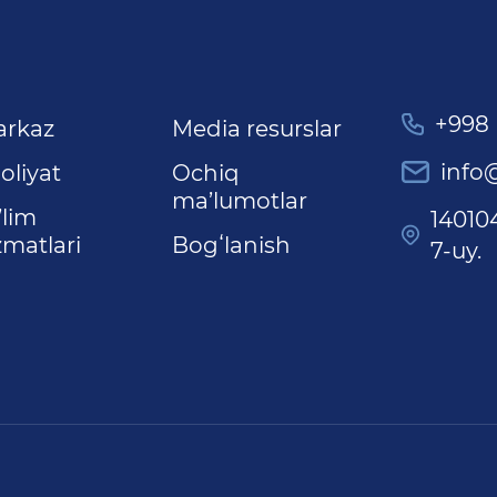
+998 
arkaz
Media resurslar
info
oliyat
Ochiq
ma’lumotlar
’lim
14010
zmatlari
Bogʻlanish
7-uy.