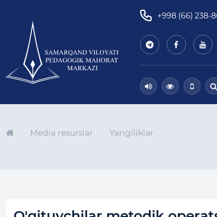
+998 (66) 238-
Media resurslar
Yangiliklar
O'qituvchilar metodik operats