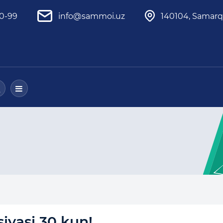
80-99
info@sammoi.uz
140104, Samarqa
iyasi 30 kun!