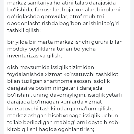
markaz sanitariya holatini talab darajasida
bo‘lishida, farroshlar, hojatxonalar, binolarni
qo‘riqlashda qorovullar, atrof muhitni
obodonlashtirishda bog‘bonlar ishini to‘g‘ri
tashkil qilish;
bir yilda bir marta markaz ishchi guruhi bilan
moddiy boyliklarni turlari bo‘yicha
inventarizasiya qilish;
qish mavsumida issiqlik tizimidan
foydalanishda xizmat ko‘rsatuvchi tashkilot
bilan tuzilgan shartnoma asosan issiqlik
darajasi va bosiminingetarli darajada
bo‘lishini, uning davomiyligini, issiqlik yetarli
darajada bo‘lmagan kunlarda xizmat
ko‘rsatuvchi tashkilotlarga ma’lum qilish,
markazlashgan hisobxonaga issiqlik uchun
to‘lab beriladigan mablag‘larni qayta hisob-
kitob qilishi haqida ogohlantirish;