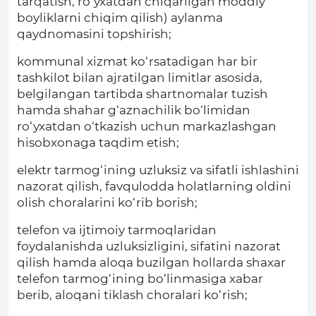
tarqatish, ro‘yxatdan chiqarilgan moddiy
boyliklarni chiqim qilish) aylanma
qaydnomasini topshirish;
kommunal xizmat ko‘rsatadigan har bir
tashkilot bilan ajratilgan limitlar asosida,
belgilangan tartibda shartnomalar tuzish
hamda shahar g‘aznachilik bo‘limidan
ro‘yxatdan o‘tkazish uchun markazlashgan
hisobxonaga taqdim etish;
elektr tarmog‘ining uzluksiz va sifatli ishlashini
nazorat qilish, favqulodda holatlarning oldini
olish choralarini ko‘rib borish;
telefon va ijtimoiy tarmoqlaridan
foydalanishda uzluksizligini, sifatini nazorat
qilish hamda aloqa buzilgan hollarda shaxar
telefon tarmog‘ining bo‘linmasiga xabar
berib, aloqani tiklash choralari ko‘rish;