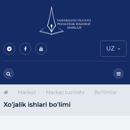
UZ
Markaz
Markaz tuzilishi
Bo‘limlar
Xo'jalik ishlari bo'limi