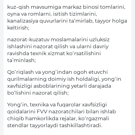
kuz-qish mavsumiga markaz binosi tomlarini,
oyna va romlarni, isitish tizimlarini,
kanalizasiya quvurlarini ta’mirlab, tayyor holga
keltirish;
nazorat-kuzatuv moslamalarini uzluksiz
ishlashini nazorat qilish va ularni davriy
ravishda texnik xizmat ko‘rsatilishini
ta’minlash;
Qo‘riqlash va yong‘indan ogoh etuvchi
qurilmalarning doimiy ish holdaligi, yong‘in
xavfsizligi asboblarining yetarli darajada
bo‘lishini nazorat qilish;
Yong‘in, texnika va fuqarolar xavfsizligi
qoidalarini FVV nazoratchilari bilan ishlab
chiqib hamkorlikda rejalar, ko‘rgazmali
stendlar tayyorlaydi tashkillashtiradi.