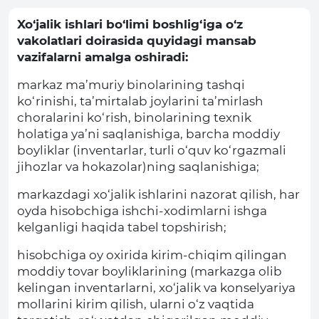
Xo‘jalik ishlari bo‘limi boshlig‘iga o‘z
vakolatlari doirasida quyidagi mansab
vazifalarni amalga oshiradi:
markaz ma’muriy binolarining tashqi
ko‘rinishi, ta’mirtalab joylarini ta’mirlash
choralarini ko‘rish, binolarining texnik
holatiga ya’ni saqlanishiga, barcha moddiy
boyliklar (inventarlar, turli o‘quv ko‘rgazmali
jihozlar va hokazolar)ning saqlanishiga;
markazdagi xo‘jalik ishlarini nazorat qilish, har
oyda hisobchiga ishchi-xodimlarni ishga
kelganligi haqida tabel topshirish;
hisobchiga oy oxirida kirim-chiqim qilingan
moddiy tovar boyliklarining (markazga olib
kelingan inventarlarni, xo‘jalik va konselyariya
mollarini kirim qilish, ularni o‘z vaqtida