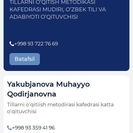
TILLARNI O‘QITISH METODIKASI
KAFEDRASI MUDIRI, O’ZBEK TILI VA
ADABIYOTI O’QITUVCHISI
+998 93 722 76 69
Batafsil
Yakubjanova Muhayyo
Qodirjanovna
Tillarni o’qitiish metodirasi kafedrasi katta
o’qituvchisi
+998 93 359 41 96