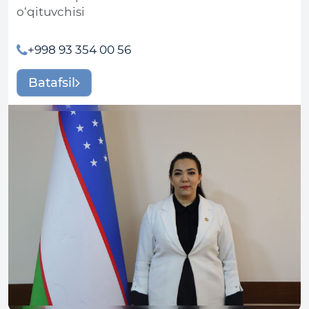
o‘qituvchisi
+998 93 354 00 56
Batafsil