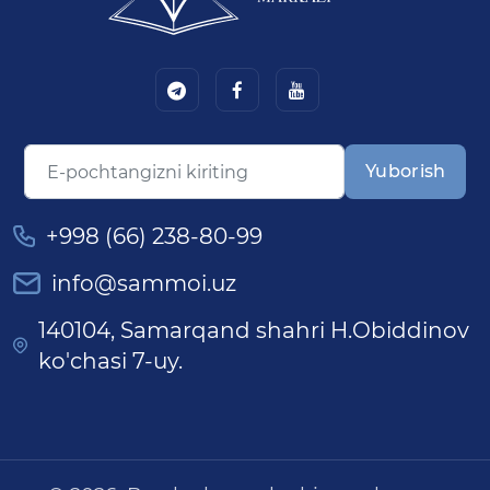
Yuborish
+998 (66) 238-80-99
info@sammoi.uz
140104, Samarqand shahri H.Obiddinov
ko'chasi 7-uy.