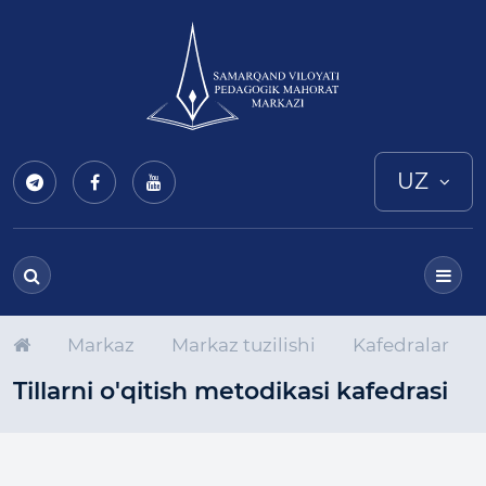
UZ
Markaz
Markaz tuzilishi
Kafedralar
Tillarni o'qitish metodikasi kafedrasi